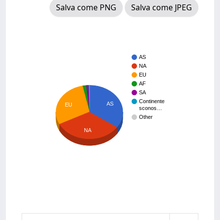
Salva come PNG
Salva come JPEG
AS
NA
EU
AF
SA
Continente
AS
EU
sconos…
Other
NA