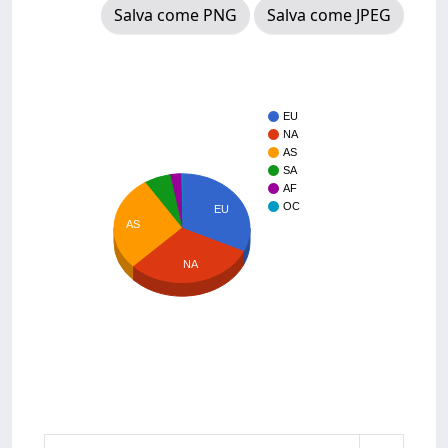
Salva come PNG
Salva come JPEG
EU
NA
AS
SA
AF
OC
EU
AS
NA