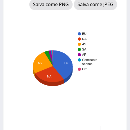
Salva come PNG
Salva come JPEG
EU
NA
AS
SA
AF
Continente
AS
EU
sconos…
OC
NA