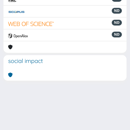
ND
ND
ND
social impact