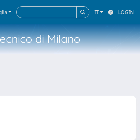
glia
IT
LOGIN
tecnico di Milano