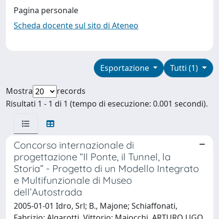
Pagina personale
Scheda docente sul sito di Ateneo
Esportazione
Tutti (1)
Mostra
records
Risultati 1 - 1 di 1 (tempo di esecuzione: 0.001 secondi).
Concorso internazionale di
progettazione “Il Ponte, il Tunnel, la
Storia” - Progetto di un Modello Integrato
e Multifunzionale di Museo
dell’Autostrada
2005-01-01 Idro, Srl; B., Majone; Schiaffonati,
Fabrizio; Algarotti, Vittorio; Majocchi, ARTURO UGO