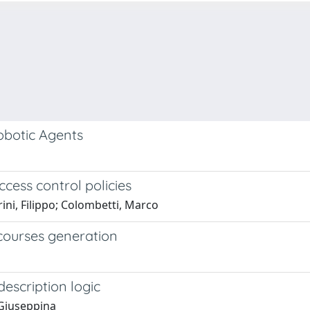
obotic Agents
cess control policies
ini, Filippo; Colombetti, Marco
courses generation
escription logic
 Giuseppina