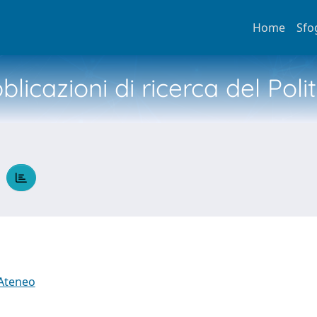
Home
Sfo
licazioni di ricerca del Poli
O
 Ateneo