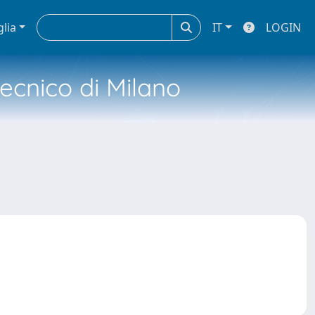
glia
IT
LOGIN
tecnico di Milano