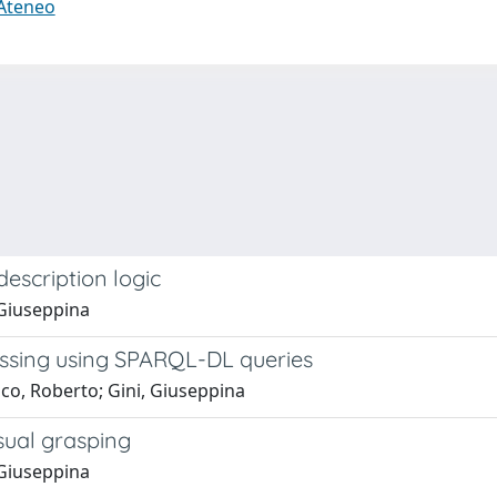
 Ateneo
escription logic
 Giuseppina
essing using SPARQL-DL queries
co, Roberto; Gini, Giuseppina
isual grasping
 Giuseppina