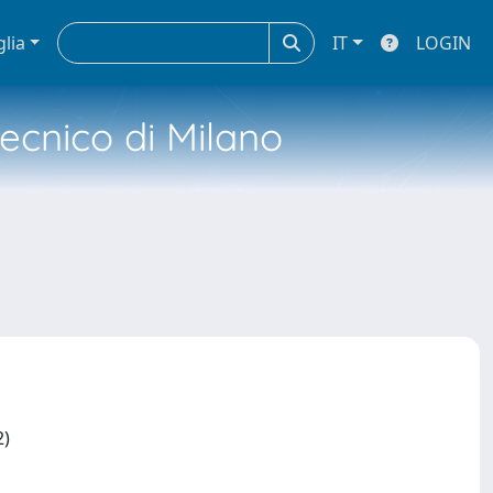
glia
IT
LOGIN
tecnico di Milano
2)