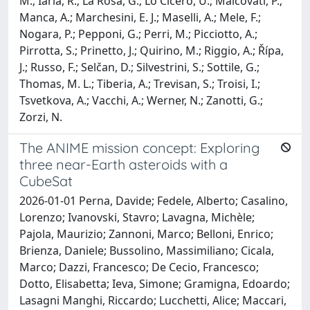
M.; Iaria, R.; La Rosa, G.; Lo Cicero, U.; Malcovati, P.;
Manca, A.; Marchesini, E. J.; Maselli, A.; Mele, F.;
Nogara, P.; Pepponi, G.; Perri, M.; Picciotto, A.;
Pirrotta, S.; Prinetto, J.; Quirino, M.; Riggio, A.; Řípa,
J.; Russo, F.; Selčan, D.; Silvestrini, S.; Sottile, G.;
Thomas, M. L.; Tiberia, A.; Trevisan, S.; Troisi, I.;
Tsvetkova, A.; Vacchi, A.; Werner, N.; Zanotti, G.;
Zorzi, N.
The ANIME mission concept: Exploring
three near-Earth asteroids with a
CubeSat
2026-01-01 Perna, Davide; Fedele, Alberto; Casalino,
Lorenzo; Ivanovski, Stavro; Lavagna, Michèle;
Pajola, Maurizio; Zannoni, Marco; Belloni, Enrico;
Brienza, Daniele; Bussolino, Massimiliano; Cicala,
Marco; Dazzi, Francesco; De Cecio, Francesco;
Dotto, Elisabetta; Ieva, Simone; Gramigna, Edoardo;
Lasagni Manghi, Riccardo; Lucchetti, Alice; Maccari,