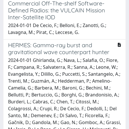
Commercial Off-The-shelf Software-
Defined Radios: the VULCAIN Mission
Inter-Satellite IOD
2024-01-01 De Cecio, F.; Belloni, E.; Zanotti, G.;
Lavagna, M.; Pirat, C.; Leccese, G.
HERMES: Gamma-ray burst and
gravitational wave counterpart hunter
2024-01-01 Ghirlanda, G.; Nava, L.; Salafia, O.; Fiore,
F.; Campana, R.; Salvaterra, R.; Sanna, A.; Leone, W.;
Evangelista, Y.; Dilillo, G.; Puccetti, S.; Santangelo, A.;
Trenti, M.; Guzmán, A.; Hedderman, P.; Amelino-
Camelia, G.; Barbera, M.; Baroni, G.; Bechini, M.;
Bellutti, P.; Bertuccio, G.; Borghi, G.; Brandonisio, A.;
Burderi, L.; Cabras, C.; Chen, T.; Citossi, M.;
Colagrossi, A.; Crupi, R.; De Cecio, F.; Dedolli, I.; Del
Santo, M.; Demenev, E.; Di Salvo, T.; Ficorella, F.;
Gačnik, D.; Gandola, M.; Gao, N.; Gomboc, A.; Grassi,