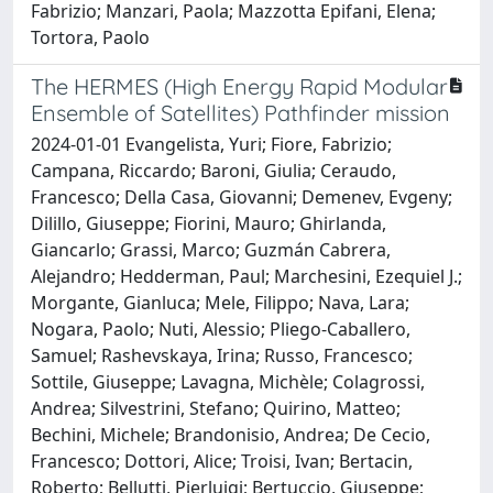
Fabrizio; Manzari, Paola; Mazzotta Epifani, Elena;
Tortora, Paolo
The HERMES (High Energy Rapid Modular
Ensemble of Satellites) Pathfinder mission
2024-01-01 Evangelista, Yuri; Fiore, Fabrizio;
Campana, Riccardo; Baroni, Giulia; Ceraudo,
Francesco; Della Casa, Giovanni; Demenev, Evgeny;
Dilillo, Giuseppe; Fiorini, Mauro; Ghirlanda,
Giancarlo; Grassi, Marco; Guzmán Cabrera,
Alejandro; Hedderman, Paul; Marchesini, Ezequiel J.;
Morgante, Gianluca; Mele, Filippo; Nava, Lara;
Nogara, Paolo; Nuti, Alessio; Pliego-Caballero,
Samuel; Rashevskaya, Irina; Russo, Francesco;
Sottile, Giuseppe; Lavagna, Michèle; Colagrossi,
Andrea; Silvestrini, Stefano; Quirino, Matteo;
Bechini, Michele; Brandonisio, Andrea; De Cecio,
Francesco; Dottori, Alice; Troisi, Ivan; Bertacin,
Roberto; Bellutti, Pierluigi; Bertuccio, Giuseppe;