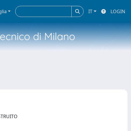
glia
IT
LOGIN
tecnico di Milano
OSTRUITO