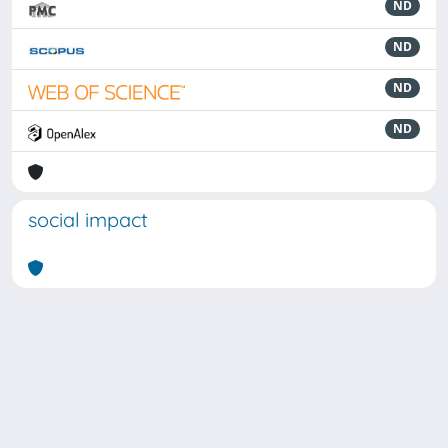
ND
ND
ND
ND
social impact