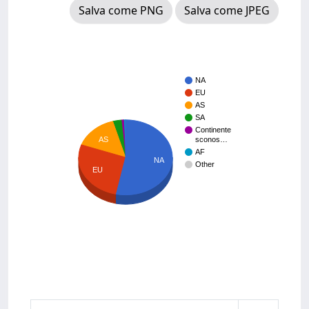
Salva come PNG
Salva come JPEG
NA
EU
AS
SA
Continente
AS
sconos…
AF
NA
Other
EU