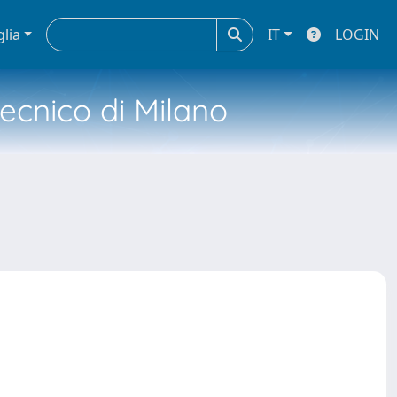
glia
IT
LOGIN
tecnico di Milano