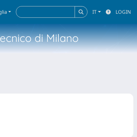
glia
IT
LOGIN
tecnico di Milano