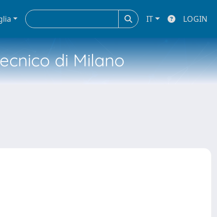
glia
IT
LOGIN
tecnico di Milano