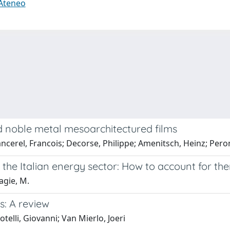
 Ateneo
d noble metal mesoarchitectured films
erel, Francois; Decorse, Philippe; Amenitsch, Heinz; Peron,
 in the Italian energy sector: How to account for t
sagie, M.
es: A review
elli, Giovanni; Van Mierlo, Joeri