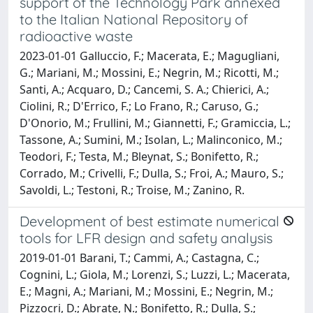
support of the Technology Park annexed
to the Italian National Repository of
radioactive waste
2023-01-01 Galluccio, F.; Macerata, E.; Magugliani,
G.; Mariani, M.; Mossini, E.; Negrin, M.; Ricotti, M.;
Santi, A.; Acquaro, D.; Cancemi, S. A.; Chierici, A.;
Ciolini, R.; D'Errico, F.; Lo Frano, R.; Caruso, G.;
D'Onorio, M.; Frullini, M.; Giannetti, F.; Gramiccia, L.;
Tassone, A.; Sumini, M.; Isolan, L.; Malinconico, M.;
Teodori, F.; Testa, M.; Bleynat, S.; Bonifetto, R.;
Corrado, M.; Crivelli, F.; Dulla, S.; Froi, A.; Mauro, S.;
Savoldi, L.; Testoni, R.; Troise, M.; Zanino, R.
Development of best estimate numerical
tools for LFR design and safety analysis
2019-01-01 Barani, T.; Cammi, A.; Castagna, C.;
Cognini, L.; Giola, M.; Lorenzi, S.; Luzzi, L.; Macerata,
E.; Magni, A.; Mariani, M.; Mossini, E.; Negrin, M.;
Pizzocri, D.; Abrate, N.; Bonifetto, R.; Dulla, S.;