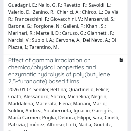
Guadagni, E.; Nallo, G. F.; Ravetto, P.; Savoldi, L.;
Valerio, D.; Zanino, R.; Chierici, A.; Chirco, L.; Da Vià,
R.; Franceschini, F.; Giovacchini, V.; Manservisi, S.;
Barone, G.; Forgione, N.; Galleni, F.; Khani, S.;
Marinari, R.; Martelli, D.; Caruso, G.; Giannetti, F.;
Narcisi, V.; Subioli, A.; Cervone, A.; Del Nevo, A.; Di
Piazza, I.; Tarantino, M.
Effect of gamma irradiation on
chemico/physical properties and
enzymatic hydrolysis of poly(butylene
2,5-furanoate) based films
2026-01-01 Semler, Bettina; Quartinello, Felice;
Coatti, Alessandro; Soccio, Michelina; Negrin,
Maddalena; Macerata, Elena; Mariani, Mario;
Soldini, Andrea; Solaberrieta, Ignacio; Garrigós,
María Carmen; Puglia, Debora; Filippi, Sara; Cinelli,
Patrizia; Jiménez, Alfonso; Lotti, Nadia; Guebitz,