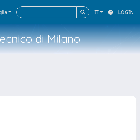
glia
IT
LOGIN
tecnico di Milano