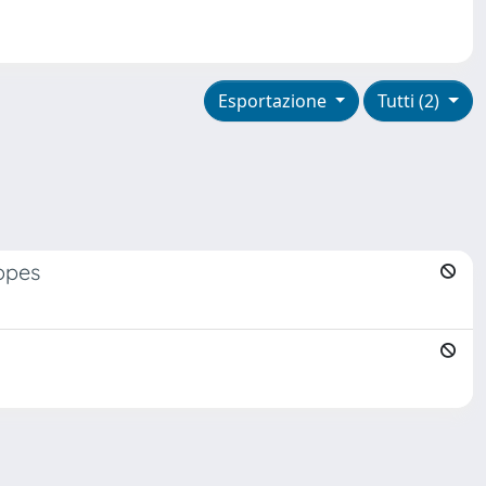
Esportazione
Tutti (2)
opes