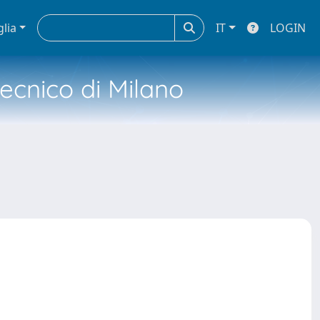
glia
IT
LOGIN
tecnico di Milano