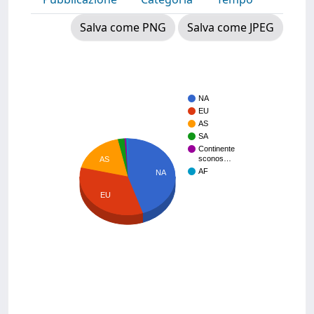
Salva come PNG
Salva come JPEG
NA
EU
AS
SA
Continente
sconos…
AS
AF
NA
EU