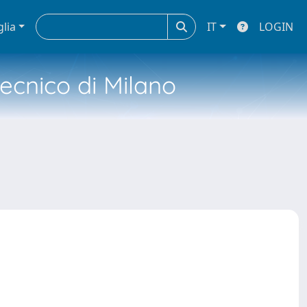
glia
IT
LOGIN
tecnico di Milano