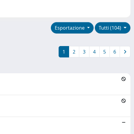
Esportazione
Tutti (104)
1
2
3
4
5
6