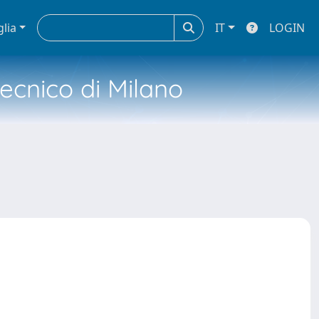
glia
IT
LOGIN
tecnico di Milano