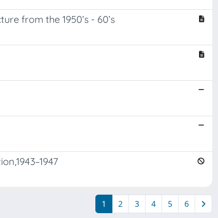
ture from the 1950’s - 60’s
tion,1943–1947
1
2
3
4
5
6