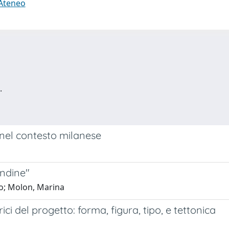
 Ateneo
.
a nel contesto milanese
Endine"
co; Molon, Marina
rici del progetto: forma, figura, tipo, e tettonica