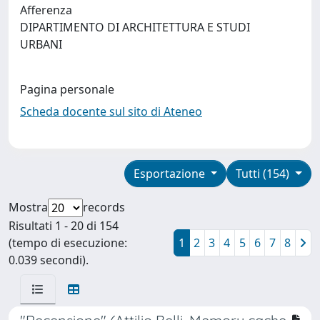
Afferenza
DIPARTIMENTO DI ARCHITETTURA E STUDI
URBANI
Pagina personale
Scheda docente sul sito di Ateneo
Esportazione
Tutti (154)
Mostra
records
Risultati 1 - 20 di 154
(tempo di esecuzione:
1
2
3
4
5
6
7
8
0.039 secondi).