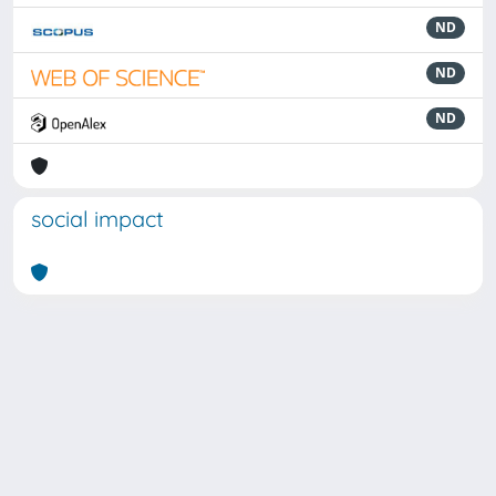
ND
ND
ND
social impact
Powered by
IRIS
-
about IRIS
-