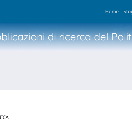
Home
Sfo
licazioni di ricerca del Poli
NICA