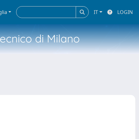
glia
IT
LOGIN
tecnico di Milano