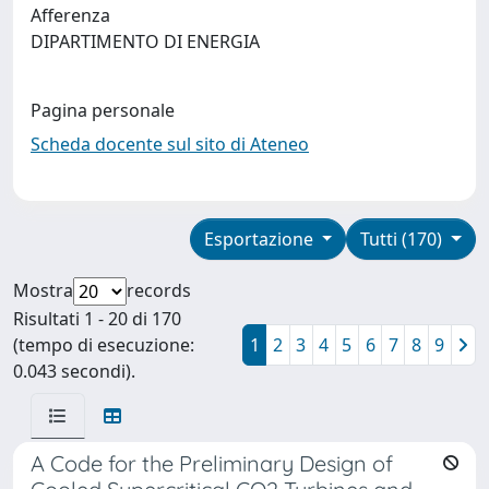
Afferenza
DIPARTIMENTO DI ENERGIA
Pagina personale
Scheda docente sul sito di Ateneo
Esportazione
Tutti (170)
Mostra
records
Risultati 1 - 20 di 170
(tempo di esecuzione:
1
2
3
4
5
6
7
8
9
0.043 secondi).
A Code for the Preliminary Design of