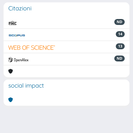
Citazioni
ND
14
13
ND
social impact