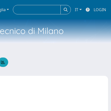
glia
IT
LOGIN
tecnico di Milano