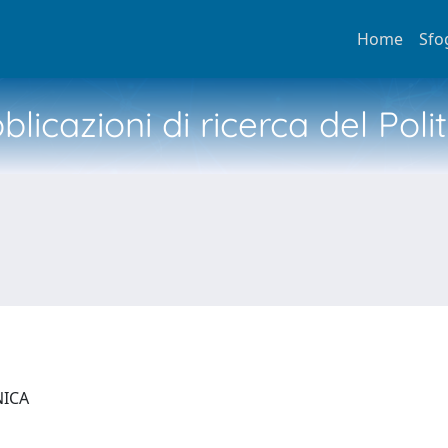
Home
Sfo
licazioni di ricerca del Poli
NICA