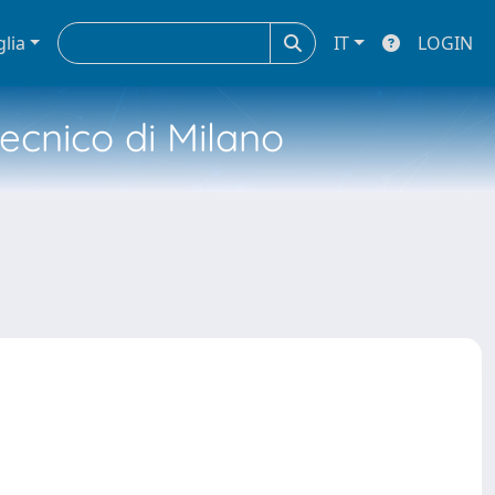
glia
IT
LOGIN
tecnico di Milano