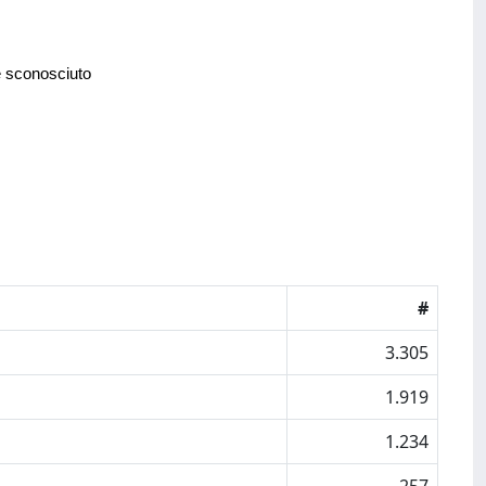
e sconosciuto
#
3.305
1.919
1.234