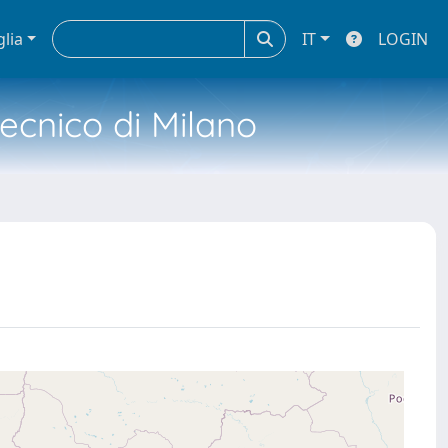
glia
IT
LOGIN
tecnico di Milano