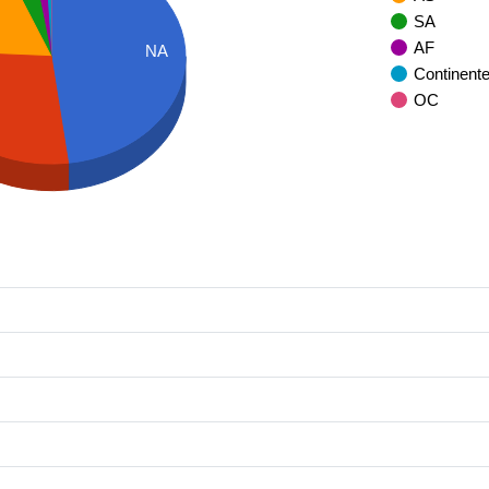
SA
AF
NA
Continent
OC