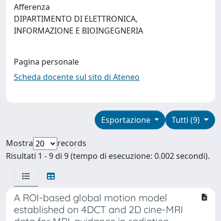
Afferenza
DIPARTIMENTO DI ELETTRONICA,
INFORMAZIONE E BIOINGEGNERIA
Pagina personale
Scheda docente sul sito di Ateneo
Esportazione
Tutti (9)
Mostra
records
Risultati 1 - 9 di 9 (tempo di esecuzione: 0.002 secondi).
A ROI-based global motion model
established on 4DCT and 2D cine-MRI