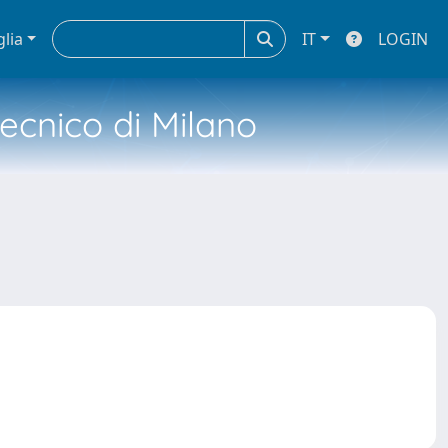
glia
IT
LOGIN
tecnico di Milano