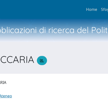
Home
Sfo
licazioni di ricerca del Poli
ZACCARIA
ARIA
 Ateneo