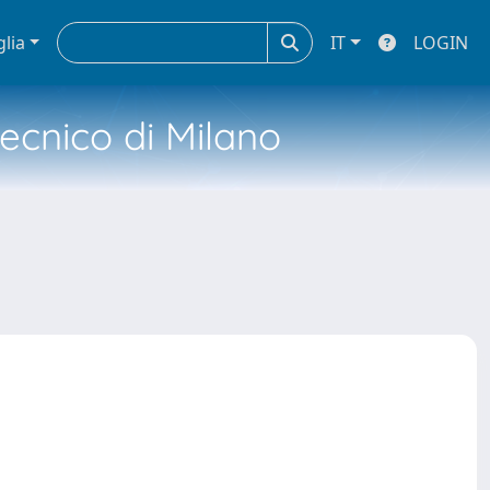
glia
IT
LOGIN
tecnico di Milano