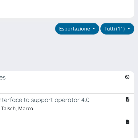
Esportazione
Tutti (11)
es
nterface to support operator 4.0
; Taisch, Marco.