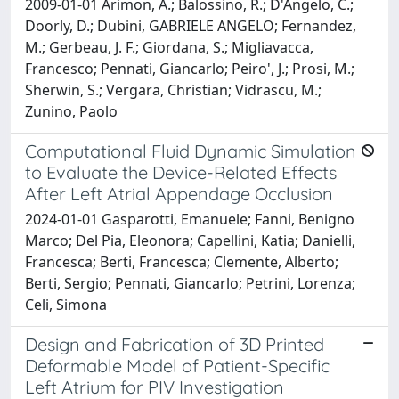
2009-01-01 Arimon, A.; Balossino, R.; D'Angelo, C.;
Doorly, D.; Dubini, GABRIELE ANGELO; Fernandez,
M.; Gerbeau, J. F.; Giordana, S.; Migliavacca,
Francesco; Pennati, Giancarlo; Peiro', J.; Prosi, M.;
Sherwin, S.; Vergara, Christian; Vidrascu, M.;
Zunino, Paolo
Computational Fluid Dynamic Simulation
to Evaluate the Device-Related Effects
After Left Atrial Appendage Occlusion
2024-01-01 Gasparotti, Emanuele; Fanni, Benigno
Marco; Del Pia, Eleonora; Capellini, Katia; Danielli,
Francesca; Berti, Francesca; Clemente, Alberto;
Berti, Sergio; Pennati, Giancarlo; Petrini, Lorenza;
Celi, Simona
Design and Fabrication of 3D Printed
Deformable Model of Patient-Specific
Left Atrium for PIV Investigation