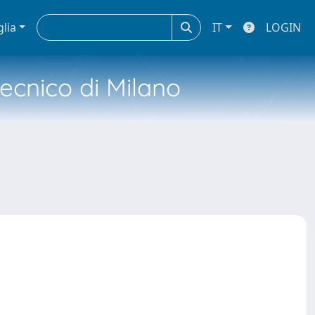
glia
IT
LOGIN
tecnico di Milano