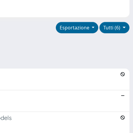
Esportazione
Tutti (6)
odels