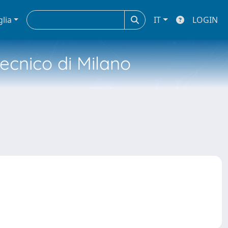
glia
IT
LOGIN
tecnico di Milano