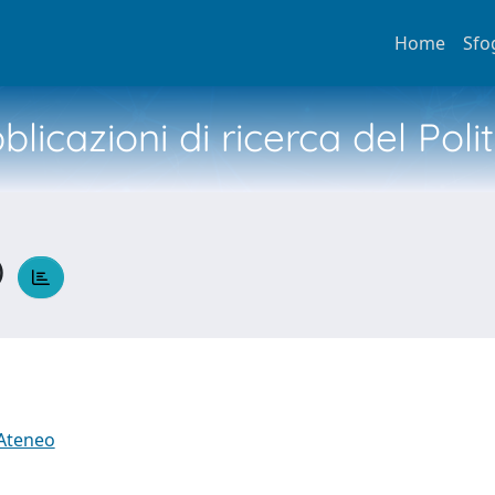
Home
Sfo
licazioni di ricerca del Poli
O
 Ateneo