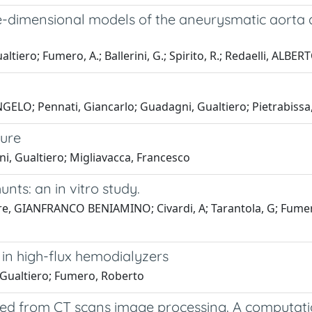
hree-dimensional models of the aneurysmatic aorta a
ero; Fumero, A.; Ballerini, G.; Spirito, R.; Redaelli, ALBE
ELO; Pennati, Giancarlo; Guadagni, Gualtiero; Pietrabissa, R
ure
i, Gualtiero; Migliavacca, Francesco
ts: an in vitro study.
re, GIANFRANCO BENIAMINO; Civardi, A; Tarantola, G; Fumero,
n in high-flux hemodialyzers
Gualtiero; Fumero, Roberto
ed from CT scans image processing. A computation