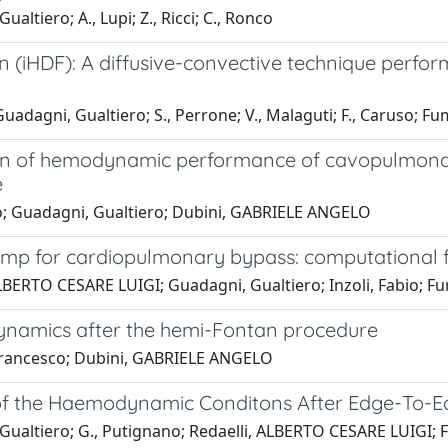
iero; A., Lupi; Z., Ricci; C., Ronco
on (iHDF): A diffusive-convective technique perfor
dagni, Gualtiero; S., Perrone; V., Malaguti; F., Caruso; Fum
tion of hemodynamic performance of cavopulmona
e
sco; Guadagni, Gualtiero; Dubini, GABRIELE ANGELO
mp for cardiopulmonary bypass: computational fl
BERTO CESARE LUIGI; Guadagni, Gualtiero; Inzoli, Fabio; F
ynamics after the hemi-Fontan procedure
, Francesco; Dubini, GABRIELE ANGELO
f the Haemodynamic Conditons After Edge-To-Edg
tiero; G., Putignano; Redaelli, ALBERTO CESARE LUIGI; F., 