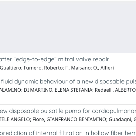
ter “edge-to-edge” mitral valve repair
altiero; Fumero, Roberto; F., Maisano; O., Alfieri
and fluid dynamic behaviour of a new disposable p
ENIAMINO; DI MARTINO, ELENA STEFANIA; Redaelli, ALBERTO
 new disposable pulsatile pump for cardiopulmona
ELE ANGELO; Fiore, GIANFRANCO BENIAMINO; Guadagni, Gual
diction of internal filtration in hollow fiber he