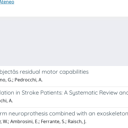
 Ateneo
ctâs residual motor capabilities
no, G.; Pedrocchi, A.
ulation in Stroke Patients: A Systematic Review an
chi, A.
 arm neuroprothesis combined with an exoskeleto
, W.; Ambrosini, E.; Ferrante, S.; Raisch, J.