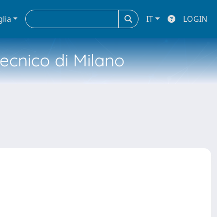
glia
IT
LOGIN
tecnico di Milano