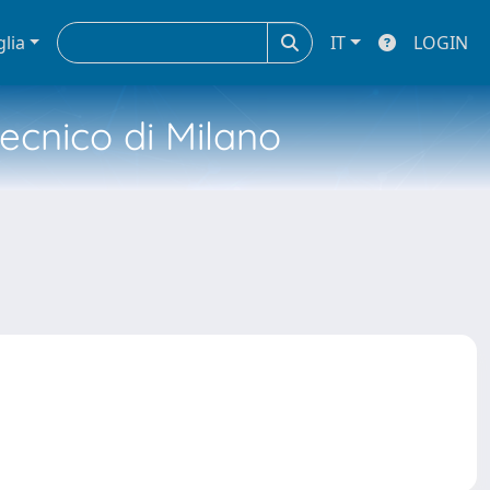
glia
IT
LOGIN
tecnico di Milano