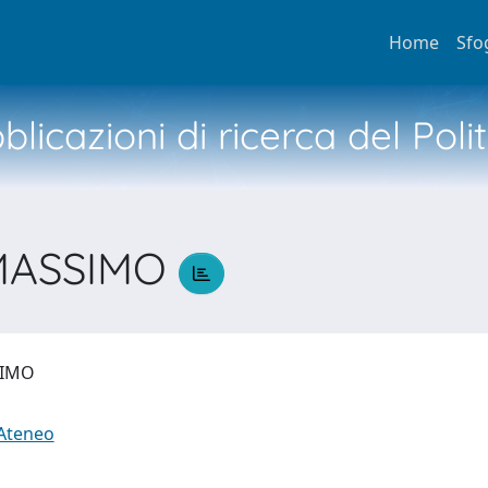
Home
Sfo
licazioni di ricerca del Poli
 MASSIMO
SSIMO
 Ateneo