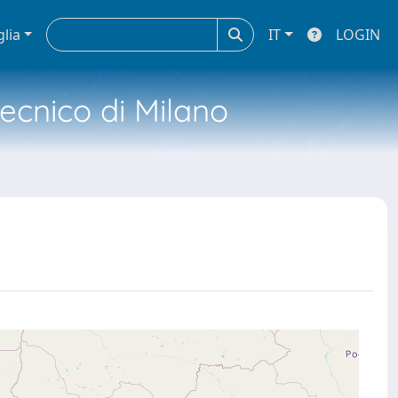
glia
IT
LOGIN
tecnico di Milano