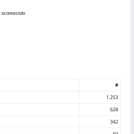
e sconosciuto
#
1.253
628
342