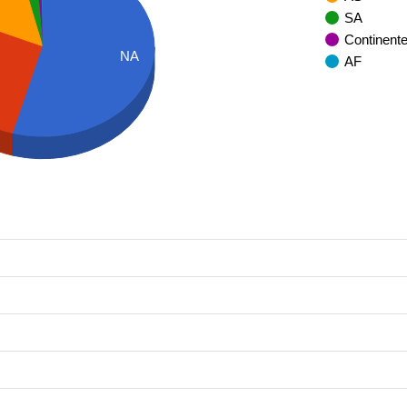
SA
Continent
NA
AF