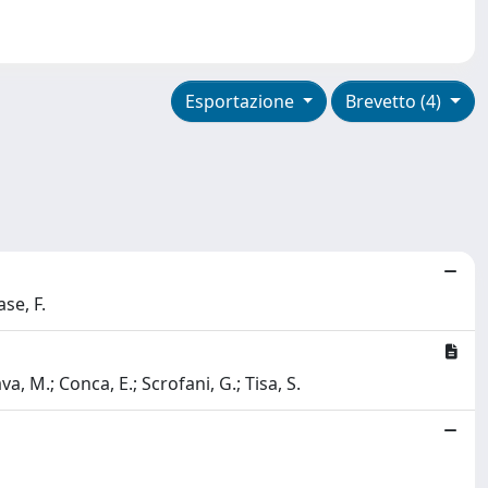
Esportazione
Brevetto (4)
ase, F.
fava, M.; Conca, E.; Scrofani, G.; Tisa, S.