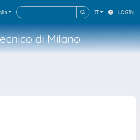
glia
IT
LOGIN
tecnico di Milano