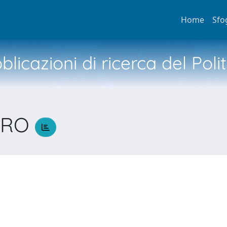
Home
Sfo
licazioni di ricerca del Poli
NDRO