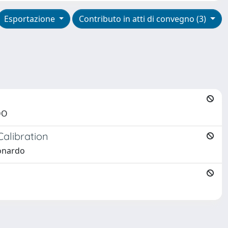
Esportazione
Contributo in atti di convegno (3)
DO
alibration
eonardo