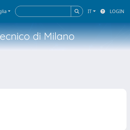
glia
IT
LOGIN
tecnico di Milano