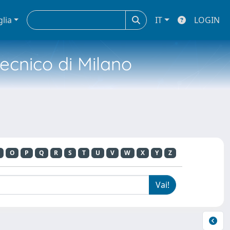
glia
IT
LOGIN
tecnico di Milano
O
P
Q
R
S
T
U
V
W
X
Y
Z