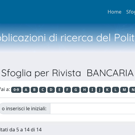
Home
Sfo
licazioni di ricerca del Poli
Sfoglia per Rivista BANCARIA
ai a:
0-9
A
B
C
D
E
F
G
H
I
J
K
L
M
N
o inserisci le iniziali:
tati da 5 a 14 di 14