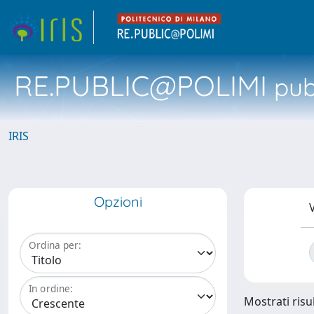
RE.PUBLIC@POLIMI
pubb
IRIS
Opzioni
V
Ordina per:
In ordine:
Mostrati risul