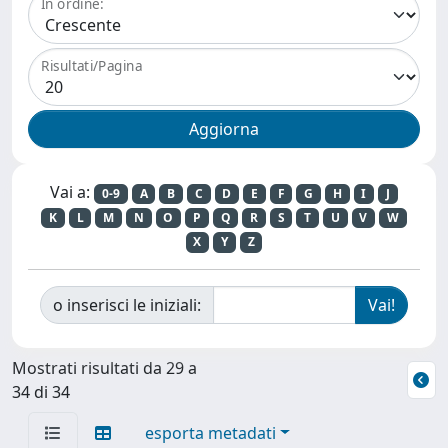
In ordine:
Risultati/Pagina
Vai a:
0-9
A
B
C
D
E
F
G
H
I
J
K
L
M
N
O
P
Q
R
S
T
U
V
W
X
Y
Z
o inserisci le iniziali:
Mostrati risultati da 29 a
34 di 34
esporta metadati