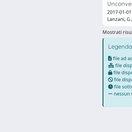
Unconven
2017-01-01 
Lanzani, G.
Mostrati risul
Legenda
file ad 
file dis
file disp
file disp
file sot
nessun f