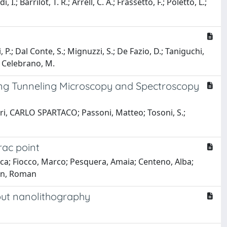
I.; Barrilot, T. R.; Arrell, C. A.; Frassetto, F.; Poletto, L.;
, P.; Dal Conte, S.; Mignuzzi, S.; De Fazio, D.; Taniguchi,
.; Celebrano, M.
ing Tunneling Microscopy and Spectroscopy
ri, CARLO SPARTACO; Passoni, Matteo; Tosoni, S.;
rac point
ica; Fiocco, Marco; Pesquera, Amaia; Centeno, Alba;
dan, Roman
hout nanolithography