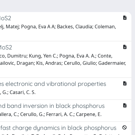
MoS2
elj, Matej; Pogna, Eva A A; Backes, Claudia; Coleman,
 MoS2
o, Dumitru; Kung, Yen C.; Pogna, Eva A. A.; Conte,
ailovic, Dragan; Kis, Andras; Cerullo, Giulio; Gadermaier,
es electronic and vibrational properties
 G.; Casari, C. S.
d band inversion in black phosphorus
era, C.; Cerullo, G.; Ferrari, A. C.; Carpene, E.
fast charge dynamics in black phosphorus