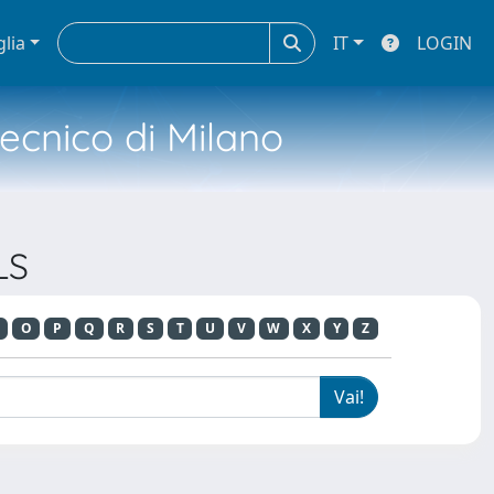
glia
IT
LOGIN
tecnico di Milano
LS
O
P
Q
R
S
T
U
V
W
X
Y
Z