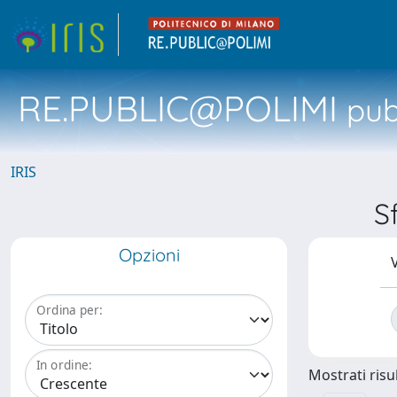
RE.PUBLIC@POLIMI
pubb
IRIS
S
Opzioni
V
Ordina per:
In ordine:
Mostrati risul