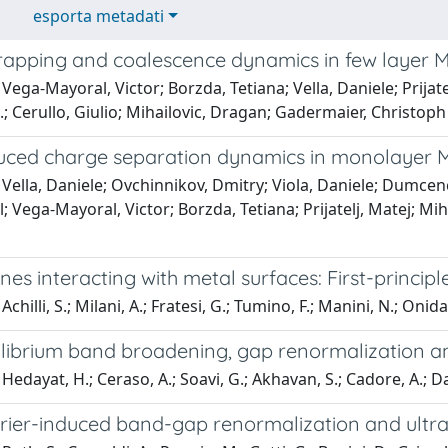
esporta metadati
rapping and coalescence dynamics in few layer 
Vega-Mayoral, Victor; Borzda, Tetiana; Vella, Daniele; Prijat
; Cerullo, Giulio; Mihailovic, Dragan; Gadermaier, Christoph
duced charge separation dynamics in monolayer
Vella, Daniele; Ovchinnikov, Dmitry; Viola, Daniele; Dumcenc
; Vega-Mayoral, Victor; Borzda, Tetiana; Prijatelj, Matej; Mih
es interacting with metal surfaces: First-principl
chilli, S.; Milani, A.; Fratesi, G.; Tumino, F.; Manini, N.; Onida,
librium band broadening, gap renormalization an
edayat, H.; Ceraso, A.; Soavi, G.; Akhavan, S.; Cadore, A.; Dall
rier-induced band-gap renormalization and ultra