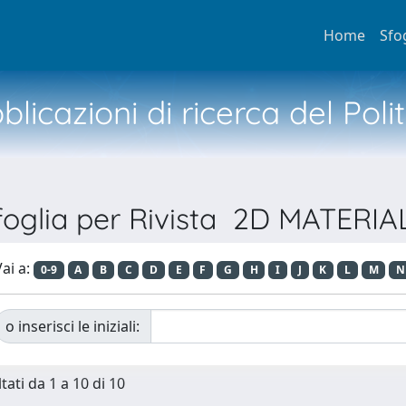
Home
Sfo
licazioni di ricerca del Poli
foglia per Rivista 2D MATERIA
ai a:
0-9
A
B
C
D
E
F
G
H
I
J
K
L
M
N
o inserisci le iniziali:
tati da 1 a 10 di 10