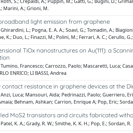
oth, S.; Crepaldi, A.; Puppin, M.; Gatti, G.; Bugini, D.; Grimaldi, 
; Marini, A.; Grioni, M.
broadband light emission from graphene
hirardini, L.; Pogna, E. A. A.; Soavi, G.; Tomadin, A.; Biagioni
, K.; Duo, L.; Finazzi, M.; Polini, M.; Ferrari, A. C.; Cerullo, G
nsional TiOx nanostructures on Au(111): a Scann
tion
 Tumino, Francesco; Carrozzo, Paolo; Mascaretti, Luca; Casa
ARLO ENRICO; LI BASSI, Andrea
 contact resistance in graphene devices at the Di
Anzi, Luca; Mansouri, Aida; Pedrinazzi, Paolo; Guerriero, Er
Amaia; Behnam, Ashkan; Carrion, Enrique A; Pop, Eric; Sor
led MoS2 transistors and circuits fabricated wit
atel, K. A.; Grady, R. W.; Smithe, K. K. H.; Pop, E.; Sordan, R.