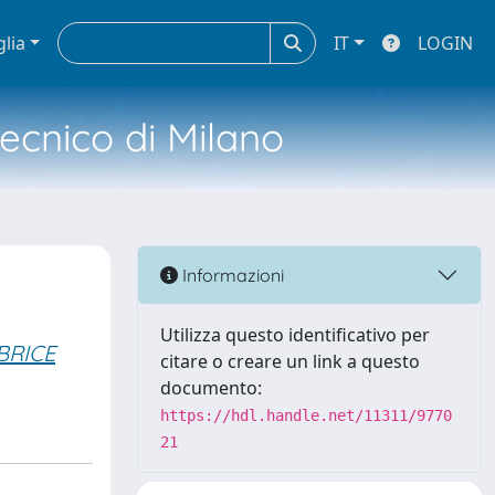
glia
IT
LOGIN
tecnico di Milano
Informazioni
Utilizza questo identificativo per
BRICE
citare o creare un link a questo
documento:
https://hdl.handle.net/11311/9770
21