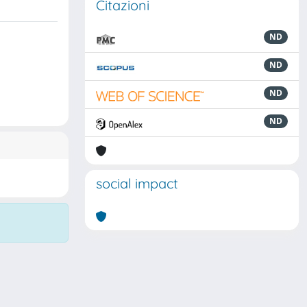
Citazioni
ND
ND
ND
ND
social impact