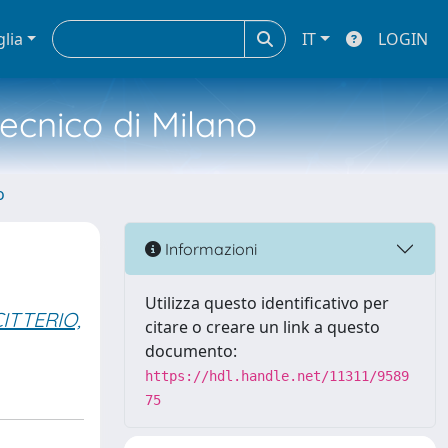
glia
IT
LOGIN
tecnico di Milano
o
Informazioni
Utilizza questo identificativo per
CITTERIO,
citare o creare un link a questo
documento:
https://hdl.handle.net/11311/9589
75