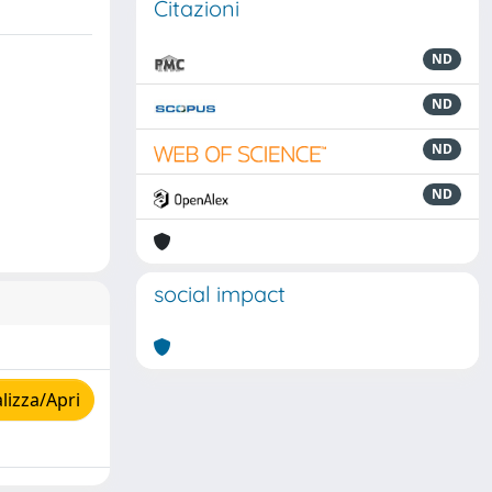
Citazioni
ND
ND
ND
ND
social impact
lizza/Apri