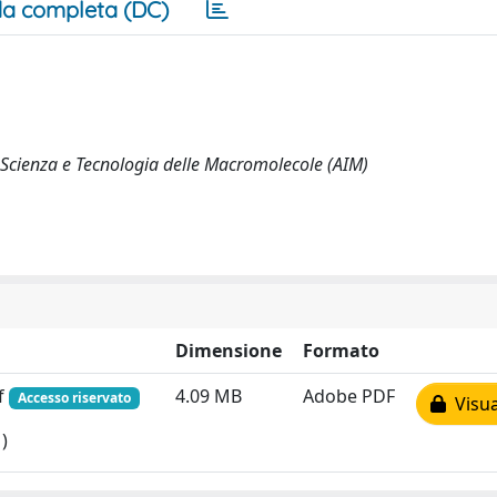
a completa (DC)
i Scienza e Tecnologia delle Macromolecole (AIM)
Dimensione
Formato
df
4.09 MB
Adobe PDF
Accesso riservato
Visua
)