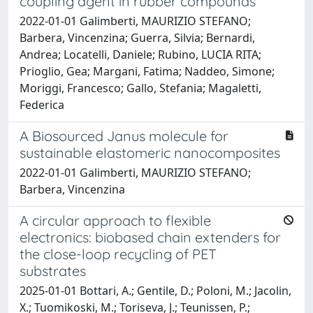
coupling agent in rubber compounds
2022-01-01 Galimberti, MAURIZIO STEFANO;
Barbera, Vincenzina; Guerra, Silvia; Bernardi,
Andrea; Locatelli, Daniele; Rubino, LUCIA RITA;
Prioglio, Gea; Margani, Fatima; Naddeo, Simone;
Moriggi, Francesco; Gallo, Stefania; Magaletti,
Federica
A Biosourced Janus molecule for
sustainable elastomeric nanocomposites
2022-01-01 Galimberti, MAURIZIO STEFANO;
Barbera, Vincenzina
A circular approach to flexible
electronics: biobased chain extenders for
the close-loop recycling of PET
substrates
2025-01-01 Bottari, A.; Gentile, D.; Poloni, M.; Jacolin,
X.; Tuomikoski, M.; Toriseva, J.; Teunissen, P.;