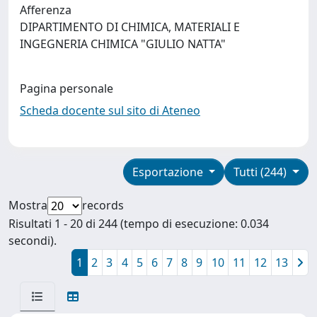
Afferenza
DIPARTIMENTO DI CHIMICA, MATERIALI E
INGEGNERIA CHIMICA "GIULIO NATTA"
Pagina personale
Scheda docente sul sito di Ateneo
Esportazione
Tutti (244)
Mostra
records
Risultati 1 - 20 di 244 (tempo di esecuzione: 0.034
secondi).
1
2
3
4
5
6
7
8
9
10
11
12
13