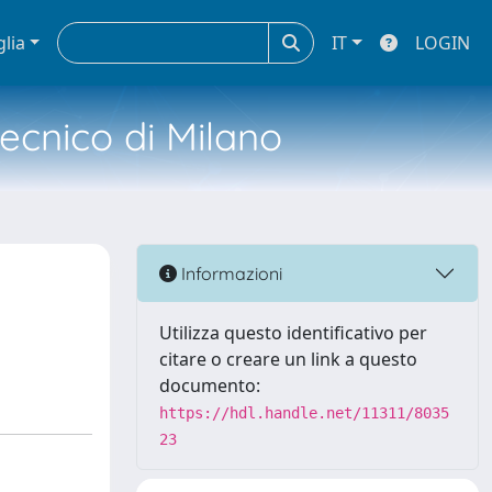
glia
IT
LOGIN
tecnico di Milano
Informazioni
Utilizza questo identificativo per
citare o creare un link a questo
documento:
https://hdl.handle.net/11311/8035
23