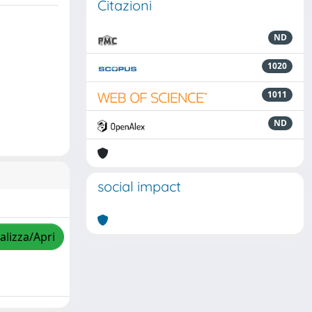
Citazioni
ND
1020
1011
ND
social impact
alizza/Apri