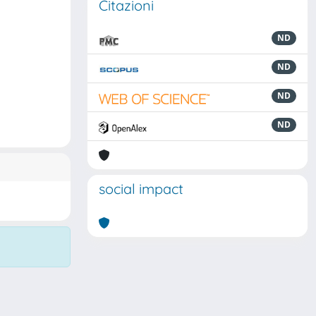
Citazioni
ND
ND
ND
ND
social impact