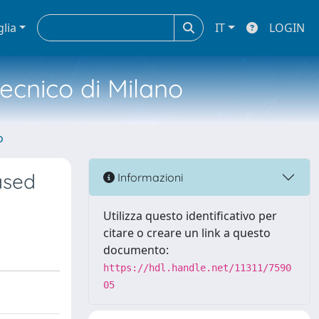
glia
IT
LOGIN
tecnico di Milano
o
ased
Informazioni
Utilizza questo identificativo per
citare o creare un link a questo
documento:
https://hdl.handle.net/11311/7590
05