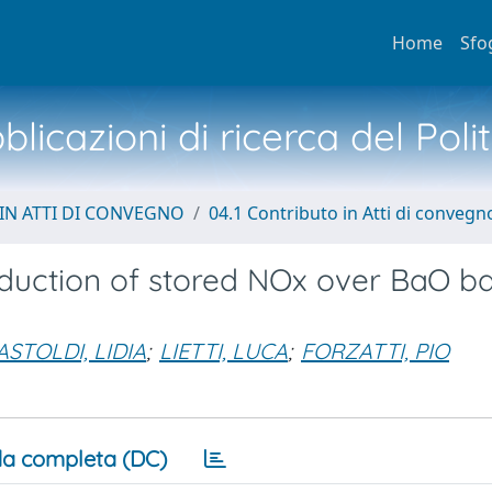
Home
Sfo
licazioni di ricerca del Poli
IN ATTI DI CONVEGNO
04.1 Contributo in Atti di convegn
reduction of stored NOx over BaO b
ASTOLDI, LIDIA
;
LIETTI, LUCA
;
FORZATTI, PIO
a completa (DC)