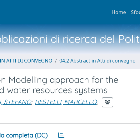
Home
Sfo
licazioni di ricerca del Poli
IN ATTI DI CONVEGNO
04.2 Abstract in Atti di convegno
n Modelling approach for the
ed water resources systems
I, STEFANO
;
RESTELLI, MARCELLO
;
a completa (DC)