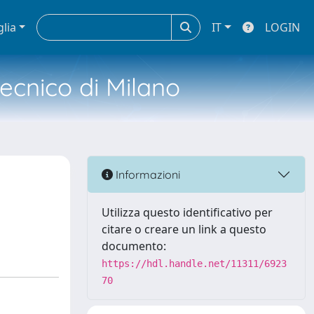
glia
IT
LOGIN
tecnico di Milano
Informazioni
Utilizza questo identificativo per
citare o creare un link a questo
documento:
https://hdl.handle.net/11311/6923
70