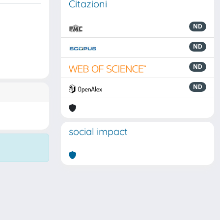
Citazioni
ND
ND
ND
ND
social impact