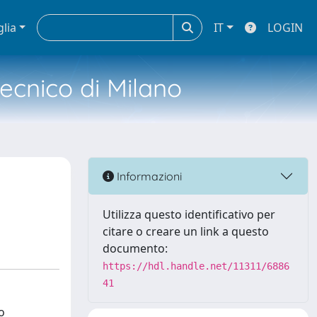
glia
IT
LOGIN
tecnico di Milano
Informazioni
Utilizza questo identificativo per
citare o creare un link a questo
documento:
https://hdl.handle.net/11311/6886
41
o