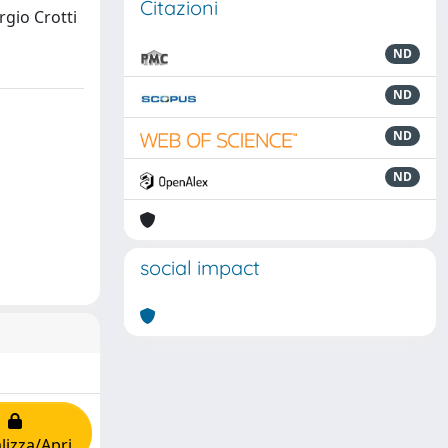
Citazioni
rgio Crotti
ND
ND
ND
ND
social impact
lizza/Apri